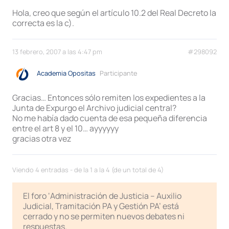
Hola, creo que según el artículo 10.2 del Real Decreto la
correcta es la c).
13 febrero, 2007 a las 4:47 pm
#298092
Academia Opositas
Participante
Gracias… Entonces sólo remiten los expedientes a la
Junta de Expurgo el Archivo judicial central?
No me había dado cuenta de esa pequeña diferencia
entre el art 8 y el 10… ayyyyyy
gracias otra vez
Viendo 4 entradas - de la 1 a la 4 (de un total de 4)
El foro ‘Administración de Justicia – Auxilio
Judicial, Tramitación PA y Gestión PA’ está
cerrado y no se permiten nuevos debates ni
respuestas.