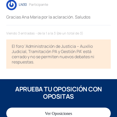
LN30
Participante
Gracias Ana Maria por la aclaración. Saludos
Viendo 3 entradas - de la 1 a la 3 (de un total de 3)
El foro ‘Administración de Justicia – Auxilio
Judicial, Tramitación PA y Gestión PA’ está
cerrado y no se permiten nuevos debates ni
respuestas.
APRUEBA TU OPOSICIÓN CON
OPOSITAS
Ver Oposiciones