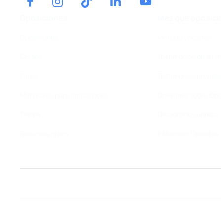
Oposiciones
Más que oposici
Oposiciones
Método Opositas
Cursos
Testimonios de alu
Foros
Testimonios en víde
Materiales para oposiciones
Opiniones sobre Opo
Tienda
Diccionario Jurídico
Recursos gratis
Influencer Opositas
Oposiciones
Más que oposiciones