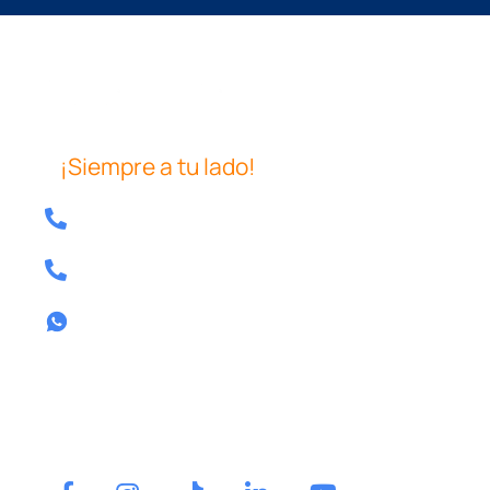
¡Siempre a tu lado!
Tel: 640 39 08 04
Tel: 857 80 13 58
Contactar por whatsapp
Tel.
640 39 08 04
Contactar por whatsapp