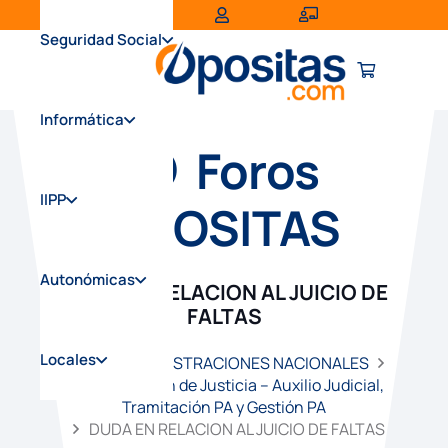
Seguridad Social
Informática
Foros
IIPP
OPOSITAS
Autonómicas
DUDA EN RELACION AL JUICIO DE
FALTAS
Locales
Inicio
ADMINISTRACIONES NACIONALES
Administración de Justicia – Auxilio Judicial,
Tramitación PA y Gestión PA
DUDA EN RELACION AL JUICIO DE FALTAS