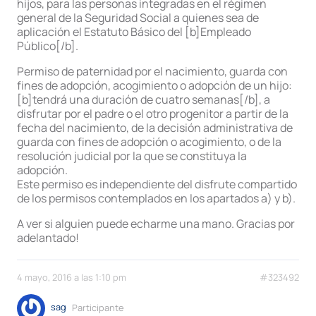
hijos, para las personas integradas en el régimen
general de la Seguridad Social a quienes sea de
aplicación el Estatuto Básico del [b]Empleado
Público[/b].
Permiso de paternidad por el nacimiento, guarda con
fines de adopción, acogimiento o adopción de un hijo:
[b]tendrá una duración de cuatro semanas[/b], a
disfrutar por el padre o el otro progenitor a partir de la
fecha del nacimiento, de la decisión administrativa de
guarda con fines de adopción o acogimiento, o de la
resolución judicial por la que se constituya la
adopción.
Este permiso es independiente del disfrute compartido
de los permisos contemplados en los apartados a) y b).
A ver si alguien puede echarme una mano. Gracias por
adelantado!
4 mayo, 2016 a las 1:10 pm
#323492
sag
Participante