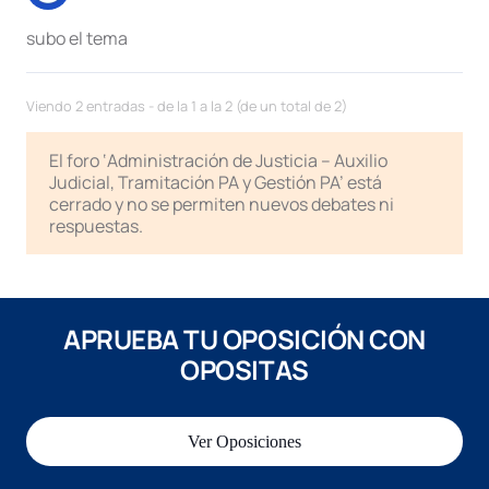
subo el tema
Viendo 2 entradas - de la 1 a la 2 (de un total de 2)
El foro ‘Administración de Justicia – Auxilio
Judicial, Tramitación PA y Gestión PA’ está
cerrado y no se permiten nuevos debates ni
respuestas.
APRUEBA TU OPOSICIÓN CON
OPOSITAS
Ver Oposiciones