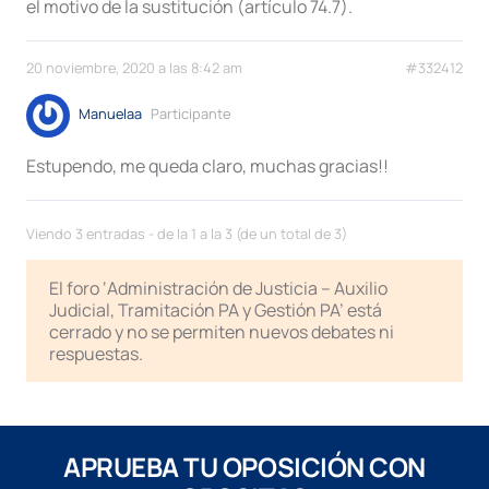
el motivo de la sustitución (artículo 74.7).
20 noviembre, 2020 a las 8:42 am
#332412
Manuelaa
Participante
Estupendo, me queda claro, muchas gracias!!
Viendo 3 entradas - de la 1 a la 3 (de un total de 3)
El foro ‘Administración de Justicia – Auxilio
Judicial, Tramitación PA y Gestión PA’ está
cerrado y no se permiten nuevos debates ni
respuestas.
APRUEBA TU OPOSICIÓN CON