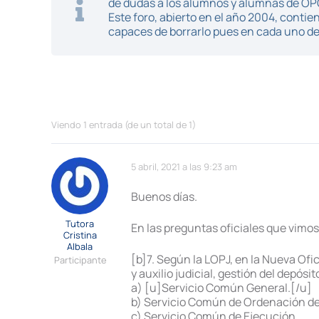
de dudas a los alumnos y alumnas de O
Este foro, abierto en el año 2004, cont
capaces de borrarlo pues en cada uno de 
Viendo 1 entrada (de un total de 1)
5 abril, 2021 a las 9:23 am
Buenos días.
Tutora
En las preguntas oficiales que vimos
Cristina
Albala
[b]7. Según la LOPJ, en la Nueva Ofic
Participante
y auxilio judicial, gestión del depós
a) [u]Servicio Común General.[/u]
b) Servicio Común de Ordenación de
c) Servicio Común de Ejecución.