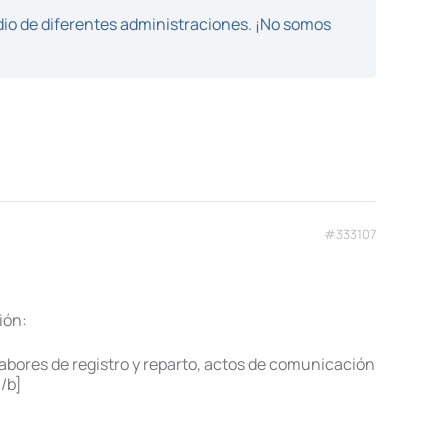
dio de diferentes administraciones. ¡No somos
#333107
ión:
s labores de registro y reparto, actos de comunicación
[/b]