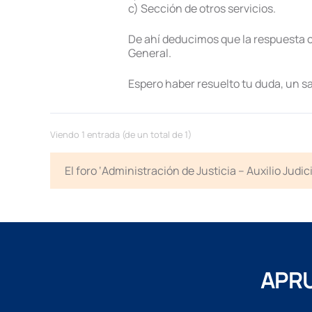
c) Sección de otros servicios.
De ahí deducimos que la respuesta c
General.
Espero haber resuelto tu duda, un s
Viendo 1 entrada (de un total de 1)
El foro ‘Administración de Justicia – Auxilio Jud
APRU