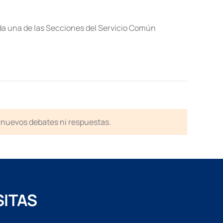
ada una de las Secciones del Servicio Común
en nuevos debates ni respuestas.
SITAS