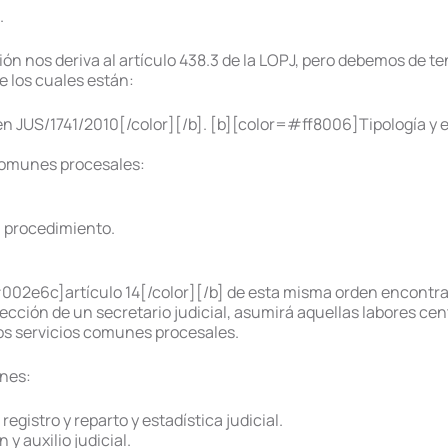
.
ón nos deriva al artículo 438.3 de la LOPJ, pero debemos de te
 los cuales están:
 JUS/1741/2010[/color][/b]. [b][color=#ff8006]Tipología y e
 comunes procesales:
l procedimiento.
002e6c]artículo 14[/color][/b] de esta misma orden encontra
rección de un secretario judicial, asumirá aquellas labores cen
 servicios comunes procesales.
ones:
egistro y reparto y estadística judicial.
y auxilio judicial.