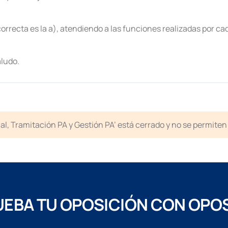
orrecta es la a), atendiendo a las funciones realizadas por c
aludo.
icial, Tramitación PA y Gestión PA’ está cerrado y no se permit
EBA TU OPOSICIÓN CON OPO