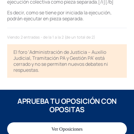
ejecución colectiva como pieza separada.[/i][/b]
Es decir, como se tiene por iniciada la ejecución,
podrán ejecutar en pieza separada.
Viendo 2 entradas - de la 1 a la 2 (de un total de 2)
El foro ‘Administración de Justicia – Auxilio
Judicial, Tramitación PA y Gestión PA’ está
cerrado y no se permiten nuevos debates ni
respuestas.
APRUEBA TU OPOSICIÓN CON
OPOSITAS
Ver Oposiciones