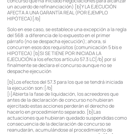
concurso que ha iniciado negociaciones para alcanzar
un acuerdo de refinanciación) [b]Y LA EJECUCIÓN
AFECTA A UNA GARANTÍA REAL (POR EJEMPLO
HIPÓTECA)[/b]
Solo en ese caso, se establece una excepción a la regla
del 568: a diferencia de lo expuesto en el primer
párrafo (no se despacha ejecución); ahora, si
concurren esos dos requisitos (comunicación 5 bis e
HIPOTECA) [b]SI SE TIENE POR INICIADA LA
EJECUCIÓN a los efectos artículo 57.3 LC[/b] por si
finalmente se declara el concurso aunque no se
despache ejecución
[b]Los efectos del 57.3 para los que se tendrá iniciada
la ejecución son:[/b]
[i]Abierta la fase de liquidación, los acreedores que
antes de la declaración de concurso no hubieran
ejercitado estas acciones perderán el derecho de
hacerlo en procedimiento separado. [b]Las
actuaciones que hubieran quedado suspendidas como
consecuencia de la declaración de concurso se
reanudarán, acumulándose al procedimiento de