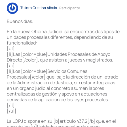
Tutora Cristina Albala
Participante
Buenos días.
En la nueva Oficina Judicial se encuentras dos tipos de
unidades procesales diferentes, dependiendo de su
funcionalidad:
[ul]
[li]Las [color=blue]Unidades Procesales de Apoyo
Directo[/color], que asisten a jueces y magistrados.
[/li]
[li]Los [color=blue]Servicios Comunes
Procesales[/color] que, bajo la dirección de un letrado
de la Administración de Justicia, sin estar integradas
en un órgano judicial concreto asumen labores
centralizadas de gestión y apoyo en actuaciones
derivadas de la aplicación de las leyes procesales.
[/li]
[/ul]
La LOPJ dispone en su [b]artículo 437.2[/b] que, en el
caso de las [u]Unidades procesales de apoyo