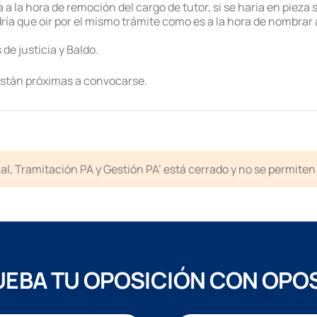
a a la hora de remoción del cargo de tutor, si se haria en piez
ría que oir por el mismo trámite como es a la hora de nombrar
de justicia y Baldo.
están próximas a convocarse.
icial, Tramitación PA y Gestión PA’ está cerrado y no se permit
EBA TU OPOSICIÓN CON OPO