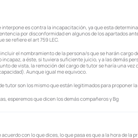
 interpone es contra la incapacitación, ya que esta determinar
a sentencia por disconformidad en algunos de los apartados an
e se refiere el art 759 LEC.
cluir el nombramiento de la persona/s que se harán cargo del 
incapaz, a éste, si tuviera suficiente juicio, y a las demás p
nto de vista, la remoción del cargo de tutor se haría una vez
capacidad). Aunque igual me equivoco.
o de tutor son los mismo que están legitimados para proponer l
ntas, esperemos que dicen los demás compañeros y Bg
e acuerdo con lo que dices, lo que pasa es que a la hora de la p