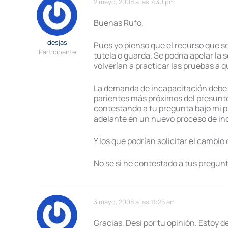
2 mayo, 2008 a las 7:30 pm
Buenas Rufo,
desjas
Pues yo pienso que el recurso que se
Participante
tutela o guarda. Se podría apelar l
volverían a practicar las pruebas a qu
La demanda de incapacitación debe in
parientes más próximos del presunto 
contestando a tu pregunta bajo mi pu
adelante en un nuevo proceso de in
Y los que podrían solicitar el cambi
No se si he contestado a tus pregu
3 mayo, 2008 a las 11:25 am
Gracias, Desi por tu opinión. Estoy d