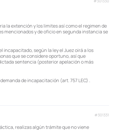
#301330
ia la extención y los limites así como el regimen de
tes mencionados y de oficio en segunda instancia se
incapacitado, según la ley el Juez oirá a los
ersonas que se considere oportuno, así que
 dictada sentencia (posterior apelación o más
a demanda de incapacitación (art. 757 LEC) .
#301331
ráctica, realizas algún trámite que no viene