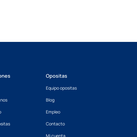
ones
Opositas
Equipo opositas
mnos
Blog
o
Empleo
sitas
Contacto
Mi cuenta