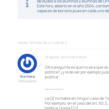
de dudas a los alumnos y alumnas de O
Este foro, abierto en el año 2004, cont
capaces de borrarlo pues en cada uno de 
Viendo 1 entrada (de un total de 1)
20 agosto, 2019 a las 8:38 am
Otra pregunta es que no se a que se 
política? ¿y la de ser por ejemplo ju
Ana-Maria
pública”
Participante
_______
La CE no habla en ningún caso de “r
Por ejemplo, en el caso del art. 60.2
política.[/color][/i]