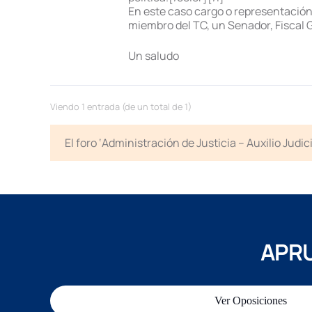
En este caso cargo o representación 
miembro del TC, un Senador, Fiscal G
Un saludo
Viendo 1 entrada (de un total de 1)
El foro ‘Administración de Justicia – Auxilio Jud
APRU
Ver Oposiciones