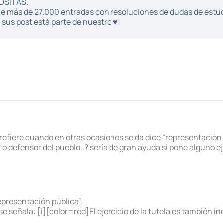
POSITAS.
iene más de 27.000 entradas con resoluciones de dudas de estu
sus post está parte de nuestro ♥!
refiere cuando en otras ocasiones se da dice “representación p
ez o defensor del pueblo..? sería de gran ayuda si pone alguno 
epresentación pública”.
, se señala: [i][color=red]El ejercicio de la tutela es también