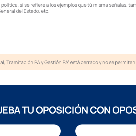
política, sí se refiere a los ejemplos que tú misma señalas, t
eneral del Estado. etc.
icial, Tramitación PA y Gestión PA’ está cerrado y no se permit
EBA TU OPOSICIÓN CON OPO