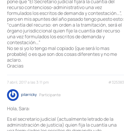
pone que “El Secretario judicial fijará la cuantía del
recurso contencioso-administrativo una vez
formulados los escritos de demanda y contestación…”,
pero en mis apuntes del año pasado tengo puesto esto:
“cuantía del recurso: en orden a la tramitación, será el
órgano jurisdiccional quien fije la cuantía del recurso
una vez formulados los escritos de demanda y
contestación…”
No se si yo lo tengo mal copiado (que será lo mas
probable) o es que son dos cosas diferentes y no me
aclaro.
Gracias
7 abril, 2017 a las 3:11 pm
#325383
pilarricky
Participante
Hola, Sara:
Es el secretario judicial (actualmente letrado de la
administración de justicia) quien fija la cuantía una
vez formulados los escritos de demanda y de