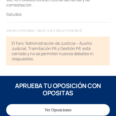
contestación.
Saludos
Viendo 2 entradas - de la 1 a la 2 (de un total de 2)
El foro ‘Administración de Justicia – Auxilio
Judicial, Tramitación PA y Gestión PA’ está
cerrado y no se permiten nuevos debates ni
respuestas.
APRUEBA TU OPOSICIÓN CON
OPOSITAS
Ver Oposiciones