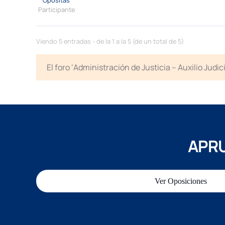
Participante
Viendo 5 entradas - de la 1 a la 5 (de un total de 5)
El foro ‘Administración de Justicia – Auxilio Jud
APRU
Ver Oposiciones