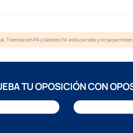
icial, Tramitación PA y Gestión PA’ está cerrado y no se permit
EBA TU OPOSICIÓN CON OPO