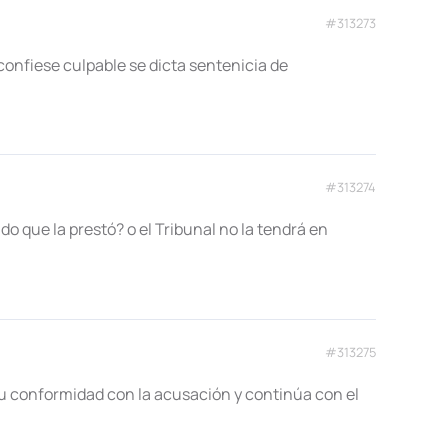
#313273
 confiese culpable se dicta sentenicia de
#313274
o que la prestó? o el Tribunal no la tendrá en
#313275
 su conformidad con la acusación y continúa con el