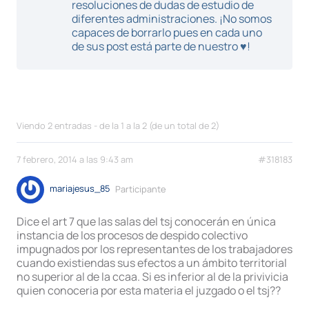
resoluciones de dudas de estudio de
diferentes administraciones. ¡No somos
capaces de borrarlo pues en cada uno
de sus post está parte de nuestro ♥!
Viendo 2 entradas - de la 1 a la 2 (de un total de 2)
7 febrero, 2014 a las 9:43 am
#318183
mariajesus_85
Participante
Dice el art 7 que las salas del tsj conocerán en única
instancia de los procesos de despido colectivo
impugnados por los representantes de los trabajadores
cuando existiendas sus efectos a un ámbito territorial
no superior al de la ccaa. Si es inferior al de la privivicia
quien conoceria por esta materia el juzgado o el tsj??