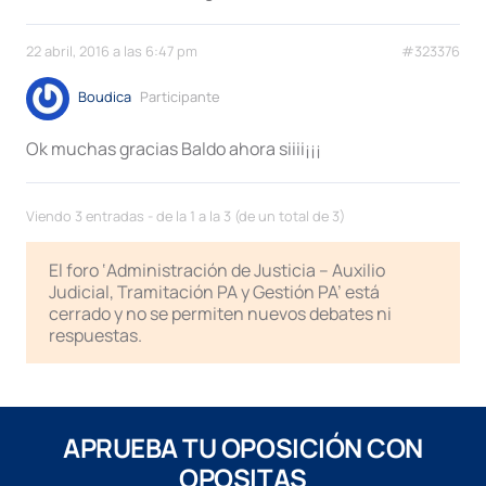
22 abril, 2016 a las 6:47 pm
#323376
Boudica
Participante
Ok muchas gracias Baldo ahora siiii¡¡¡
Viendo 3 entradas - de la 1 a la 3 (de un total de 3)
El foro ‘Administración de Justicia – Auxilio
Judicial, Tramitación PA y Gestión PA’ está
cerrado y no se permiten nuevos debates ni
respuestas.
APRUEBA TU OPOSICIÓN CON
OPOSITAS