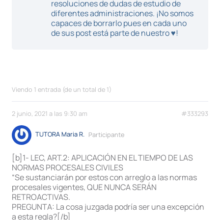
resoluciones de dudas de estudio de
diferentes administraciones. ¡No somos
capaces de borrarlo pues en cada uno
de sus post está parte de nuestro ♥!
Viendo 1 entrada (de un total de 1)
2 junio, 2021 a las 9:30 am
#333293
TUTORA Maria R.
Participante
[b]1- LEC, ART.2: APLICACIÓN EN EL TIEMPO DE LAS
NORMAS PROCESALES CIVILES
“Se sustanciarán por estos con arreglo a las normas
procesales vigentes, QUE NUNCA SERÁN
RETROACTIVAS.
PREGUNTA: La cosa juzgada podría ser una excepción
a esta regla?[/b]