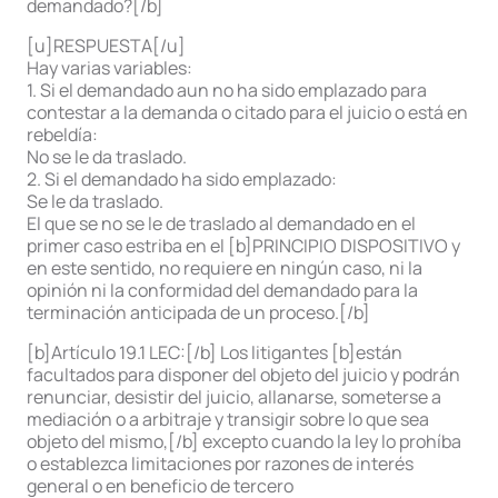
demandado?[/b]
[u]RESPUESTA[/u]
Hay varias variables:
1. Si el demandado aun no ha sido emplazado para
contestar a la demanda o citado para el juicio o está en
rebeldía:
No se le da traslado.
2. Si el demandado ha sido emplazado:
Se le da traslado.
El que se no se le de traslado al demandado en el
primer caso estriba en el [b]PRINCIPIO DISPOSITIVO y
en este sentido, no requiere en ningún caso, ni la
opinión ni la conformidad del demandado para la
terminación anticipada de un proceso.[/b]
[b]Artículo 19.1 LEC:[/b] Los litigantes [b]están
facultados para disponer del objeto del juicio y podrán
renunciar, desistir del juicio, allanarse, someterse a
mediación o a arbitraje y transigir sobre lo que sea
objeto del mismo,[/b] excepto cuando la ley lo prohíba
o establezca limitaciones por razones de interés
general o en beneficio de tercero