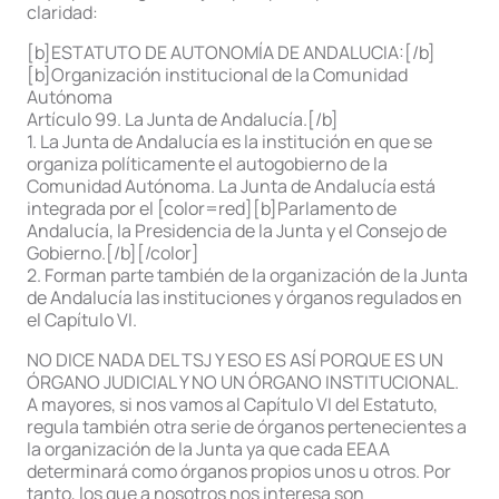
claridad:
[b]ESTATUTO DE AUTONOMÍA DE ANDALUCIA:[/b]
[b]Organización institucional de la Comunidad
Autónoma
Artículo 99. La Junta de Andalucía.[/b]
1. La Junta de Andalucía es la institución en que se
organiza políticamente el autogobierno de la
Comunidad Autónoma. La Junta de Andalucía está
integrada por el [color=red][b]Parlamento de
Andalucía, la Presidencia de la Junta y el Consejo de
Gobierno.[/b][/color]
2. Forman parte también de la organización de la Junta
de Andalucía las instituciones y órganos regulados en
el Capítulo VI.
NO DICE NADA DEL TSJ Y ESO ES ASÍ PORQUE ES UN
ÓRGANO JUDICIAL Y NO UN ÓRGANO INSTITUCIONAL.
A mayores, si nos vamos al Capítulo VI del Estatuto,
regula también otra serie de órganos pertenecientes a
la organización de la Junta ya que cada EEAA
determinará como órganos propios unos u otros. Por
tanto, los que a nosotros nos interesa son