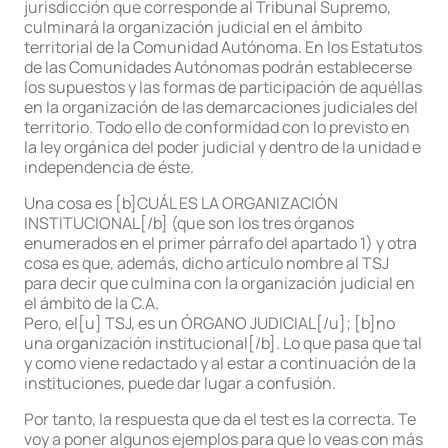
jurisdicción que corresponde al Tribunal Supremo,
culminará la organización judicial en el ámbito
territorial de la Comunidad Autónoma. En los Estatutos
de las Comunidades Autónomas podrán establecerse
los supuestos y las formas de participación de aquéllas
en la organización de las demarcaciones judiciales del
territorio. Todo ello de conformidad con lo previsto en
la ley orgánica del poder judicial y dentro de la unidad e
independencia de éste.
Una cosa es [b]CUÁL ES LA ORGANIZACIÓN
INSTITUCIONAL[/b] (que son los tres órganos
enumerados en el primer párrafo del apartado 1) y otra
cosa es que, además, dicho artículo nombre al TSJ
para decir que culmina con la organización judicial en
el ámbito de la C.A.
Pero, el[u] TSJ, es un ÓRGANO JUDICIAL[/u]; [b]no
una organización institucional[/b]. Lo que pasa que tal
y como viene redactado y al estar a continuación de la
instituciones, puede dar lugar a confusión.
Por tanto, la respuesta que da el test es la correcta. Te
voy a poner algunos ejemplos para que lo veas con más