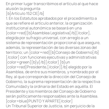
En primer lugar transcribimos el artículo al que hace
alusión la pregunta:
[b]Artículo 152 CE[/b]
1. En los Estatutos aprobados por el procedimiento a
que se refiere el artículo anterior, la organización
institucional autonómica se basará en una
[color=red][b]Asamblea Legislativa[/b][/color],
elegida por sufragio universal, con arreglo a un
sistema de representación proporcional que asegure,
además, la representación de las diversas zonas del
territorio; un [color=red][b]Consejo de Gobierno[/b]
[/color] con funciones ejecutivas y administrativas
[color=green][b]y[/b][/color] [b]un
[color=red]Presidente,[/color][/b] elegido por la
Asamblea, de entre sus miembros, y nombrado por el
Rey, al que corresponde la dirección del Consejo de
Gobierno, la suprema representación de la respectiva
Comunidad y la ordinaria del Estado en aquélla. El
Presidente y los miembros del Consejo de Gobierno
serán políticamente responsables ante la Asamblea.
[color=blue]PUNTO Y APARTE[/color]
Un Tribunal Superior de Justicia, sin perjuicio de la