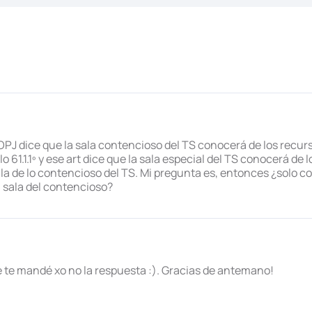
OPJ dice que la sala contencioso del TS conocerá de los recur
lo 61.1.1º y ese art dice que la sala especial del TS conocerá de
ala de lo contencioso del TS. Mi pregunta es, entonces ¿solo c
a sala del contencioso?
e te mandé xo no la respuesta :). Gracias de antemano!