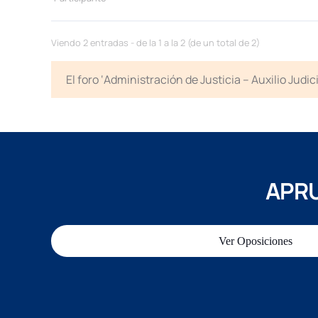
Viendo 2 entradas - de la 1 a la 2 (de un total de 2)
El foro ‘Administración de Justicia – Auxilio Jud
APRU
Ver Oposiciones