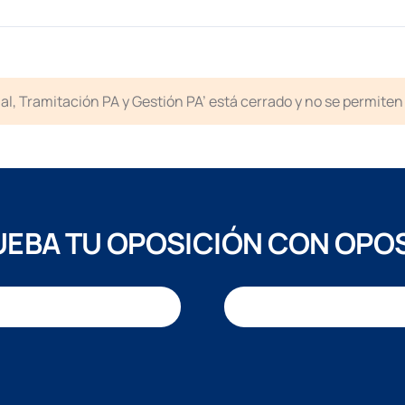
icial, Tramitación PA y Gestión PA’ está cerrado y no se permit
EBA TU OPOSICIÓN CON OPO