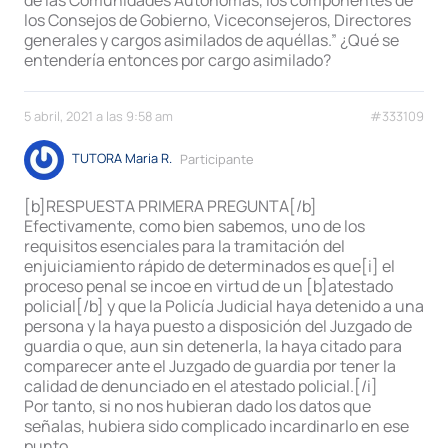
de las Comunidades Autónomas, los componentes de
los Consejos de Gobierno, Viceconsejeros, Directores
generales y cargos asimilados de aquéllas.” ¿Qué se
entendería entonces por cargo asimilado?
5 abril, 2021 a las 9:58 am
#333109
TUTORA Maria R.
Participante
[b]RESPUESTA PRIMERA PREGUNTA[/b]
Efectivamente, como bien sabemos, uno de los
requisitos esenciales para la tramitación del
enjuiciamiento rápido de determinados es que[i] el
proceso penal se incoe en virtud de un [b]atestado
policial[/b] y que la Policía Judicial haya detenido a una
persona y la haya puesto a disposición del Juzgado de
guardia o que, aun sin detenerla, la haya citado para
comparecer ante el Juzgado de guardia por tener la
calidad de denunciado en el atestado policial.[/i]
Por tanto, si no nos hubieran dado los datos que
señalas, hubiera sido complicado incardinarlo en ese
punto.