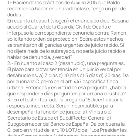
1.- Haciendo los prácticos de Auxilio 2015 que Baldo
recomienda hacer en una videoclase, tengo un par de
dudas
En cuanto al caso 1 (viogen) el enunciado dice: Susana
acudió al Cuartel de la Guardia Civil de Ocaña e
interpuso la correspondiente denuncia contra Ramón,
solicitando orden de protección. Sobre estos hechos
se tramitaron diligencias urgentes de juicio rápido. Si
no dijera nada de lo subrayado, no sería juicio rápido al
hablar de denuncia, ¿verdad?
2.- En cuanto al caso 2 (desahucio), una pregunta es:
El plazo para dictar sentencia en un juicio verbal por
desahucio es: a) 3 días b) 10 días c) 5 días d) 20 días. Da
por buena la C, pe-ro en el art. 447 especifica finca
urbana. Entonces y en virtud de esa pregunta, ¿habría
que responder 5 días pregunten por urbana o rústica?
3.-En el test nº1 Jurado, la pregunta 15 dice: Indicar la
respuesta incorrecta. Serán incompatibles para
desempeñar la función de jurado: a) Ministro b)
Secretario de Estado c) SubdiRector General d)
Subgobernador del Banco de España. Da por buena la
C, pero en virtud del art, 10 LOTJ dice: “Los Presidentes