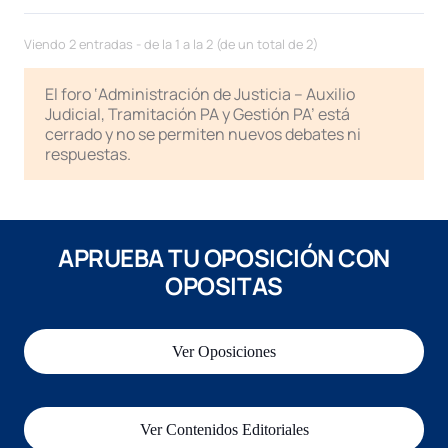
Viendo 2 entradas - de la 1 a la 2 (de un total de 2)
El foro ‘Administración de Justicia – Auxilio
Judicial, Tramitación PA y Gestión PA’ está
cerrado y no se permiten nuevos debates ni
respuestas.
APRUEBA TU OPOSICIÓN CON
OPOSITAS
Ver Oposiciones
Ver Contenidos Editoriales