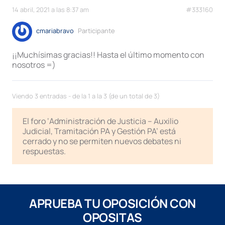
14 abril, 2021 a las 8:37 am
#333160
cmariabravo
Participante
¡¡Muchísimas gracias!! Hasta el último momento con
nosotros =)
Viendo 3 entradas - de la 1 a la 3 (de un total de 3)
El foro ‘Administración de Justicia – Auxilio
Judicial, Tramitación PA y Gestión PA’ está
cerrado y no se permiten nuevos debates ni
respuestas.
APRUEBA TU OPOSICIÓN CON
OPOSITAS