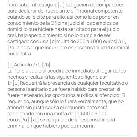
hará saber al testigo la[u] obligación de comparecer
para declarar de nuevo ante el Tribunal competente
cuando se le cite para ello, así como la de poner en
conocimiento de la Oficina judicial los cambios de
domicilio que hiciere hasta ser citado para el juicio
oral, bajo apercibimiento si no lo cumple de ser
castigado con una [b]multa de 200 a 1.000 euros[/u],
[/b] a no ser que incurriere en responsabilidad criminal
por la falta.
[b]Artículo 770.[/b]
La Policía Judicial acudirá de inmediato al lugar de los
hechos y realizará las siguientes diligencias:
1.ª [u]Requerirá la presencia de cualquier facultativo o
personal sanitario que fuere habido para prestar, si
fuere necesario, los oportunos auxilios al ofendido. El
requerido, aunque sólo lo fuera verbalmente, que no
atienda sin justa causa el requerimiento será
sancionado con una multa de [b]500 a 5.000
euros[/u],[/b] sin perjuicio de la responsabilidad
criminal en que hubiera podido incurrir.