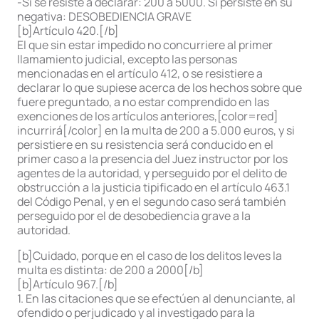
-Si se resiste a declarar: 200 a 5000. Si persiste en su
negativa: DESOBEDIENCIA GRAVE
[b]Artículo 420.[/b]
El que sin estar impedido no concurriere al primer
llamamiento judicial, excepto las personas
mencionadas en el artículo 412, o se resistiere a
declarar lo que supiese acerca de los hechos sobre que
fuere preguntado, a no estar comprendido en las
exenciones de los artículos anteriores,[color=red]
incurrirá[/color] en la multa de 200 a 5.000 euros, y si
persistiere en su resistencia será conducido en el
primer caso a la presencia del Juez instructor por los
agentes de la autoridad, y perseguido por el delito de
obstrucción a la justicia tipificado en el artículo 463.1
del Código Penal, y en el segundo caso será también
perseguido por el de desobediencia grave a la
autoridad.
[b]Cuidado, porque en el caso de los delitos leves la
multa es distinta: de 200 a 2000[/b]
[b]Artículo 967.[/b]
1. En las citaciones que se efectúen al denunciante, al
ofendido o perjudicado y al investigado para la