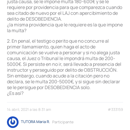
justa causa, se le impone multa 180-600€ y se le
requiere por providencia para que comparezca cuando
sea citado de nuevo por el LAJ con apercibimiento de
delito de DESOBEDIENCIA.
¿la misma providencia que le requiere es la que impone
la multa?
2. En penal, el testigo o perito que no concurre al
primer llamamiento, quien haga el acto de
comunicación se vuelve a personar y si no alega justa
causa, el Juez o Tribunal le impondrá multa de 200-
5000€. Si persiste en no ir, será llevado a presencia del
instructor y perseguido por delito de OBSTRUCCIÓN.
Sin embargo, cuando acude a la citación pero no
declara, se le multa 200-5000€, y si sigue sin declarar
se le persigue por DESOBEDIENCIA solo.
¿Es así?
14 abril, 2021 a las 8:31 am
#333159
TUTORA Maria R.
Participante