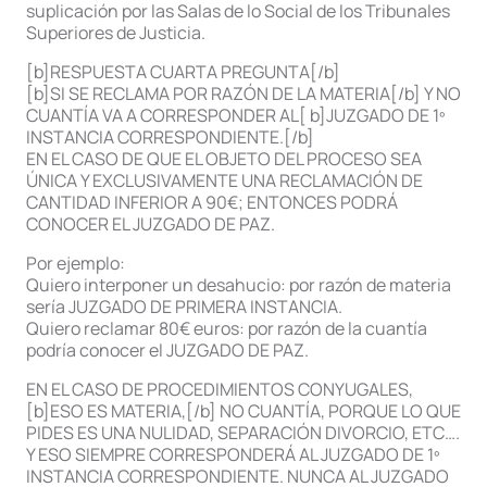
suplicación por las Salas de lo Social de los Tribunales
Superiores de Justicia.
[b]RESPUESTA CUARTA PREGUNTA[/b]
[b]SI SE RECLAMA POR RAZÓN DE LA MATERIA[/b] Y NO
CUANTÍA VA A CORRESPONDER AL[ b]JUZGADO DE 1º
INSTANCIA CORRESPONDIENTE.[/b]
EN EL CASO DE QUE EL OBJETO DEL PROCESO SEA
ÚNICA Y EXCLUSIVAMENTE UNA RECLAMACIÓN DE
CANTIDAD INFERIOR A 90€; ENTONCES PODRÁ
CONOCER EL JUZGADO DE PAZ.
Por ejemplo:
Quiero interponer un desahucio: por razón de materia
sería JUZGADO DE PRIMERA INSTANCIA.
Quiero reclamar 80€ euros: por razón de la cuantía
podría conocer el JUZGADO DE PAZ.
EN EL CASO DE PROCEDIMIENTOS CONYUGALES,
[b]ESO ES MATERIA,[/b] NO CUANTÍA, PORQUE LO QUE
PIDES ES UNA NULIDAD, SEPARACIÓN DIVORCIO, ETC….
Y ESO SIEMPRE CORRESPONDERÁ AL JUZGADO DE 1º
INSTANCIA CORRESPONDIENTE. NUNCA AL JUZGADO