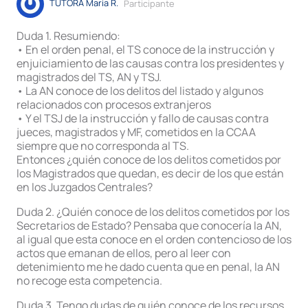
TUTORA Maria R.
Participante
Duda 1. Resumiendo:
• En el orden penal, el TS conoce de la instrucción y
enjuiciamiento de las causas contra los presidentes y
magistrados del TS, AN y TSJ.
• La AN conoce de los delitos del listado y algunos
relacionados con procesos extranjeros
• Y el TSJ de la instrucción y fallo de causas contra
jueces, magistrados y MF, cometidos en la CCAA
siempre que no corresponda al TS.
Entonces ¿quién conoce de los delitos cometidos por
los Magistrados que quedan, es decir de los que están
en los Juzgados Centrales?
Duda 2. ¿Quién conoce de los delitos cometidos por los
Secretarios de Estado? Pensaba que conocería la AN,
al igual que esta conoce en el orden contencioso de los
actos que emanan de ellos, pero al leer con
detenimiento me he dado cuenta que en penal, la AN
no recoge esta competencia.
Duda 3. Tengo dudas de quién conoce de los recursos