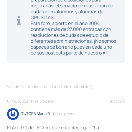
mejorar así el servicio de resolución de
dudas a los alumnos y alumnas de
OPOSITAS.
Este foro, abierto en el año 2004,
contiene más de 27.000 entradas con
resoluciones de dudas de estudio de
diferentes administraciones. ¡No somos
capaces de borrarlo pues en cada uno
de sus post está parte de nuestro ♥!
Viendo 2 entradas - de la 1 a la 2 (de un total de 2)
6 mayo, 2021 a las 8:32 am
#333215
TUTORA Maria R.
Participante
El Art. 170 de LECrim, que establece que “La