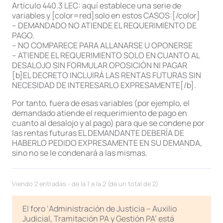
Artículo 440.3 LEC: aquí establece una serie de
variables y [color=red]solo en estos CASOS:[/color]
– DEMANDADO NO ATIENDE EL REQUERIMIENTO DE
PAGO.
– NO COMPARECE PARA ALLANARSE U OPONERSE
– ATIENDE EL REQUERIMIENTO SOLO EN CUANTO AL
DESALOJO SIN FORMULAR OPOSICIÓN NI PAGAR
[b]EL DECRETO INCLUIRÁ LAS RENTAS FUTURAS SIN
NECESIDAD DE INTERESARLO EXPRESAMENTE[/b].
Por tanto, fuera de esas variables (por ejemplo, el
demandado atiende el requerimiento de pago en
cuanto al desalojo y al pago) para que se condene por
las rentas futuras EL DEMANDANTE DEBERÍA DE
HABERLO PEDIDO EXPRESAMENTE EN SU DEMANDA,
sino no se le condenará a las mismas.
Viendo 2 entradas - de la 1 a la 2 (de un total de 2)
El foro ‘Administración de Justicia – Auxilio
Judicial, Tramitación PA y Gestión PA’ está