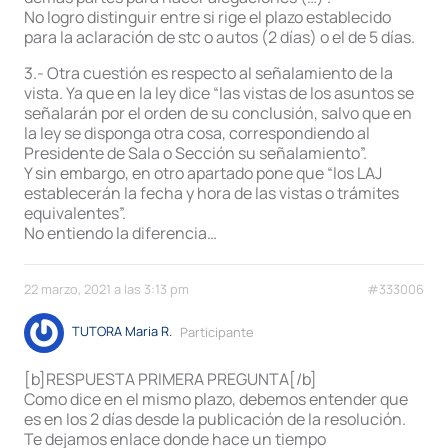
No logro distinguir entre si rige el plazo establecido
para la aclaración de stc o autos (2 días) o el de 5 días.
3.- Otra cuestión es respecto al señalamiento de la
vista. Ya que en la ley dice “las vistas de los asuntos se
señalarán por el orden de su conclusión, salvo que en
la ley se disponga otra cosa, correspondiendo al
Presidente de Sala o Sección su señalamiento”.
Y sin embargo, en otro apartado pone que “los LAJ
establecerán la fecha y hora de las vistas o trámites
equivalentes”.
No entiendo la diferencia…
22 marzo, 2021 a las 3:13 pm
#333006
TUTORA Maria R.
Participante
[b]RESPUESTA PRIMERA PREGUNTA[/b]
Como dice en el mismo plazo, debemos entender que
es en los 2 días desde la publicación de la resolución.
Te dejamos enlace donde hace un tiempo