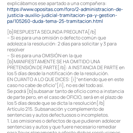
explicábamos ese apartado a una compañera:
https://www.opositas.com/foro/2-administracion-de-
justicia-auxilio-judicial-tramitacion-pa-y-gestion-
pa/105260-duda-tema-25-tramitacion.html
[b]RESPUESTA SEGUNDA PREGUNTA[/b]
– Si es para una omisión o defecto común que
adolezca la resolución: 2 días para solicitar y 3 para
resolver
– Si es para una OMISIÓN en la que
[b]MANIFIESTAMENTE SE HA OMITIDO UNA
PRETENSIÓN DE PARTE[/b]: A INSTANCIA DE PARTE en
los 5 días desde la notificación de la resolución.
EN CUANTO A LO QUE DICES: [i]“entiendo que en este
caso no cabe de oficio”[/i], no es del todo así.
Se podrá [b]subsanar tanto de oficio como a instancia
de parte pero, en el caso de OFICIO, será en el plazo de
los 5 días desde que se dicta la resolución[/b]
Artículo 215. Subsanación y complemento de
sentencias y autos defectuosos o incompletos.
1. Las omisiones o defectos de que pudieren adolecer
sentencias y autos y que fuere necesario remediar
para llevar plenamente a efecto dichas resoluciones