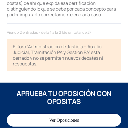
costas) de ahí que expida esa certificación
distinguiendo lo que se debe por cada concepto para
poder imputarlo correctamente en cada caso.
Viendo 2 entradas - de la 1 a la 2 (de un total de 2)
El foro ‘Administración de Justicia – Auxilio
Judicial, Tramitación PA y Gestión PA’ está
cerrado y no se permiten nuevos debates ni
respuestas.
APRUEBA TU OPOSICIÓN CON
OPOSITAS
Ver Oposiciones