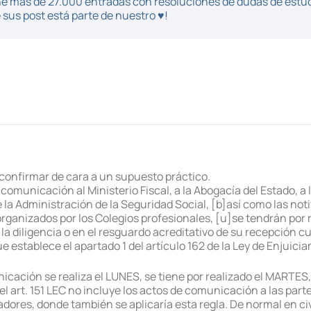
iene más de 27.000 entradas con resoluciones de dudas de estu
sus post está parte de nuestro ♥!
confirmar de cara a un supuesto práctico.
e comunicación al Ministerio Fiscal, a la Abogacía del Estado, a 
 Administración de la Seguridad Social, [b]así como las notif
 organizados por los Colegios profesionales, [u]se tendrán por r
la diligencia o en el resguardo acreditativo de su recepción
ue establece el apartado 1 del artículo 162 de la Ley de Enjuicia
icación se realiza el LUNES, se tiene por realizado el MARTES,
el art. 151 LEC no incluye los actos de comunicación a las parte
adores, donde también se aplicaría esta regla. De normal en ci