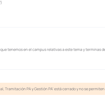
?)
 que tenemos en el campus relativas a este tema y terminas de
icial, Tramitación PA y Gestión PA’ está cerrado y no se permit