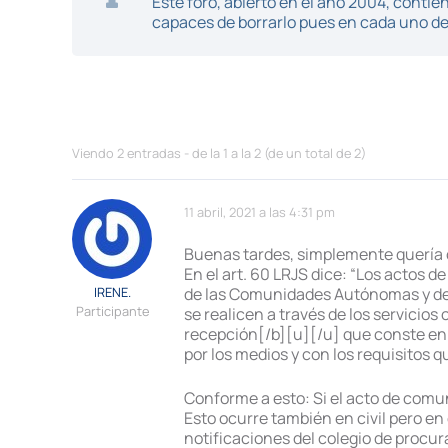
Este foro, abierto en el año 2004, cont
capaces de borrarlo pues en cada uno de 
Viendo 2 entradas - de la 1 a la 2 (de un total de 2)
11 abril, 2021 a las 4:31 pm
Buenas tardes, simplemente quería 
En el art. 60 LRJS dice: “Los actos d
IRENE.
de las Comunidades Autónomas y de la
Participante
se realicen a través de los servicios
recepción[/b][u][/u] que conste en 
por los medios y con los requisitos q
Conforme a esto: Si el acto de comun
Esto ocurre también en civil pero en 
notificaciones del colegio de procur