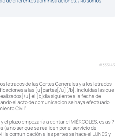
dio de diferentes administraciones. ¡No somos
#333143
los letrados de las Cortes Generales y a los letrados
icaciones a las [u]partes[/u][/b], incluidas las que
ealizados[/u] el [b]día siguiente a la fecha de
 cuando el acto de comunicación se haya efectuado
miento Civil”
 y el plazo empezaría a contar el MIÉRCOLES, es así?
s (a no ser que se realicen por el servicio de
vil la comunicación a las partes se hace el LUNES y