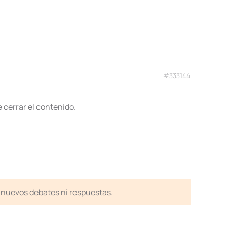
#333144
 cerrar el contenido.
en nuevos debates ni respuestas.