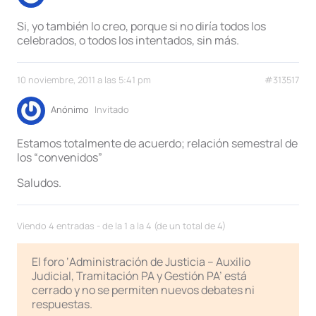
Si, yo también lo creo, porque si no diría todos los
celebrados, o todos los intentados, sin más.
10 noviembre, 2011 a las 5:41 pm
#313517
Anónimo
Invitado
Estamos totalmente de acuerdo; relación semestral de
los “convenidos”
Saludos.
Viendo 4 entradas - de la 1 a la 4 (de un total de 4)
El foro ‘Administración de Justicia – Auxilio
Judicial, Tramitación PA y Gestión PA’ está
cerrado y no se permiten nuevos debates ni
respuestas.