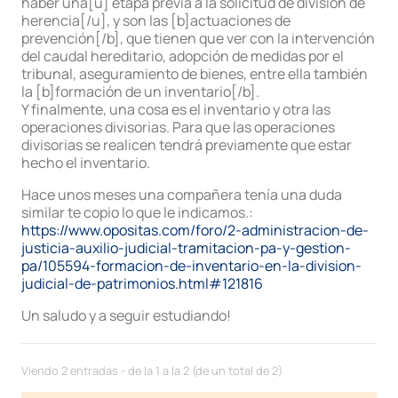
haber una[u] etapa previa a la solicitud de división de
herencia[/u], y son las [b]actuaciones de
prevención[/b], que tienen que ver con la intervención
del caudal hereditario, adopción de medidas por el
tribunal, aseguramiento de bienes, entre ella también
la [b]formación de un inventario[/b].
Y finalmente, una cosa es el inventario y otra las
operaciones divisorias. Para que las operaciones
divisorias se realicen tendrá previamente que estar
hecho el inventario.
Hace unos meses una compañera tenía una duda
similar te copio lo que le indicamos.:
https://www.opositas.com/foro/2-administracion-de-
justicia-auxilio-judicial-tramitacion-pa-y-gestion-
pa/105594-formacion-de-inventario-en-la-division-
judicial-de-patrimonios.html#121816
Un saludo y a seguir estudiando!
Viendo 2 entradas - de la 1 a la 2 (de un total de 2)