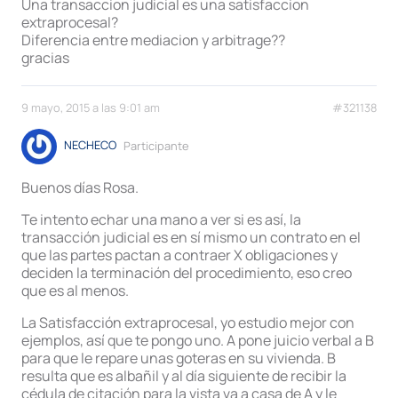
Una transaccion judicial es una satisfaccion
extraprocesal?
Diferencia entre mediacion y arbitrage??
gracias
9 mayo, 2015 a las 9:01 am
#321138
NECHECO
Participante
Buenos días Rosa.
Te intento echar una mano a ver si es así, la
transacción judicial es en sí mismo un contrato en el
que las partes pactan a contraer X obligaciones y
deciden la terminación del procedimiento, eso creo
que es al menos.
La Satisfacción extraprocesal, yo estudio mejor con
ejemplos, así que te pongo uno. A pone juicio verbal a B
para que le repare unas goteras en su vivienda. B
resulta que es albañil y al día siguiente de recibir la
cédula de citación para la vista va a casa de A y le