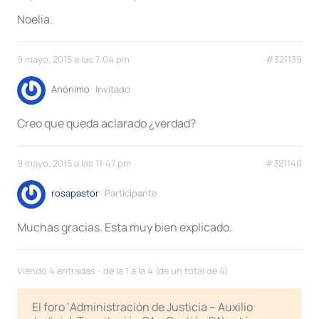
Noelia.
9 mayo, 2015 a las 7:04 pm
#321139
Anónimo
Invitado
Creo que queda aclarado ¿verdad?
9 mayo, 2015 a las 11:47 pm
#321140
rosapastor
Participante
Muchas gracias. Esta muy bien explicado.
Viendo 4 entradas - de la 1 a la 4 (de un total de 4)
El foro ‘Administración de Justicia – Auxilio