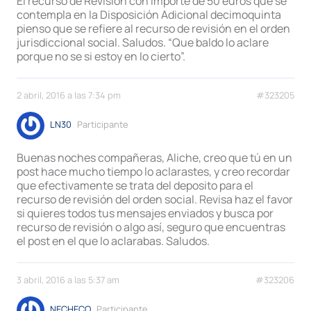
El recurso de Revisión con importe de 50 euros que se
contempla en la Disposición Adicional decimoquinta
pienso que se refiere al recurso de revisión en el orden
jurisdiccional social. Saludos. “Que baldo lo aclare
porque no se si estoy en lo cierto”.
2 abril, 2016 a las 7:34 pm
#323205
LN30
Participante
Buenas noches compañeras, Aliche, creo que tú en un
post hace mucho tiempo lo aclarastes, y creo recordar
que efectivamente se trata del deposito para el
recurso de revisión del orden social. Revisa haz el favor
si quieres todos tus mensajes enviados y busca por
recurso de revisión o algo así, seguro que encuentras
el post en el que lo aclarabas. Saludos.
3 abril, 2016 a las 5:37 am
#323206
NECHECO
Participante