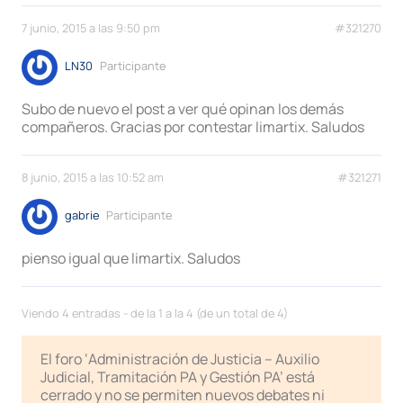
7 junio, 2015 a las 9:50 pm
#321270
LN30
Participante
Subo de nuevo el post a ver qué opinan los demás
compañeros. Gracias por contestar limartix. Saludos
8 junio, 2015 a las 10:52 am
#321271
gabrie
Participante
pienso igual que limartix. Saludos
Viendo 4 entradas - de la 1 a la 4 (de un total de 4)
El foro ‘Administración de Justicia – Auxilio
Judicial, Tramitación PA y Gestión PA’ está
cerrado y no se permiten nuevos debates ni