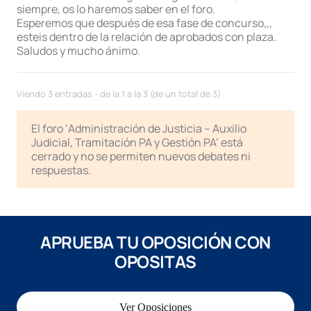
siempre, os lo haremos saber en el foro.
Esperemos que después de esa fase de concurso,,,
esteis dentro de la relación de aprobados con plaza.
Saludos y mucho ánimo.
Viendo 3 entradas - de la 1 a la 3 (de un total de 3)
El foro ‘Administración de Justicia – Auxilio
Judicial, Tramitación PA y Gestión PA’ está
cerrado y no se permiten nuevos debates ni
respuestas.
APRUEBA TU OPOSICIÓN CON
OPOSITAS
Ver Oposiciones