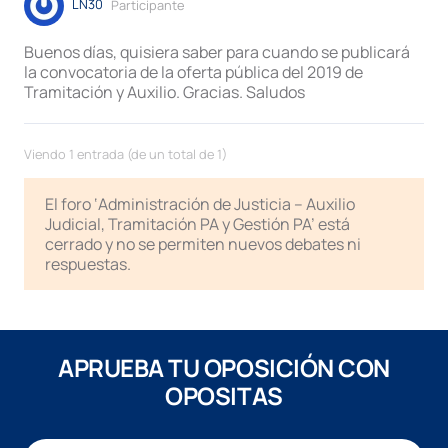
LN30
Participante
Buenos días, quisiera saber para cuando se publicará
la convocatoria de la oferta pública del 2019 de
Tramitación y Auxilio. Gracias. Saludos
Viendo 1 entrada (de un total de 1)
El foro ‘Administración de Justicia – Auxilio
Judicial, Tramitación PA y Gestión PA’ está
cerrado y no se permiten nuevos debates ni
respuestas.
APRUEBA TU OPOSICIÓN CON
OPOSITAS