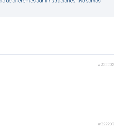
dio de diferentes administraciones. ¡No somos
#322202
#322203