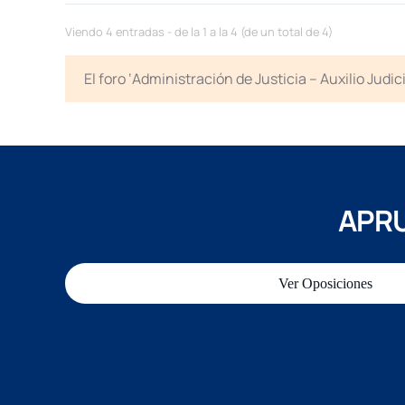
Viendo 4 entradas - de la 1 a la 4 (de un total de 4)
El foro ‘Administración de Justicia – Auxilio Jud
APRU
Ver Oposiciones