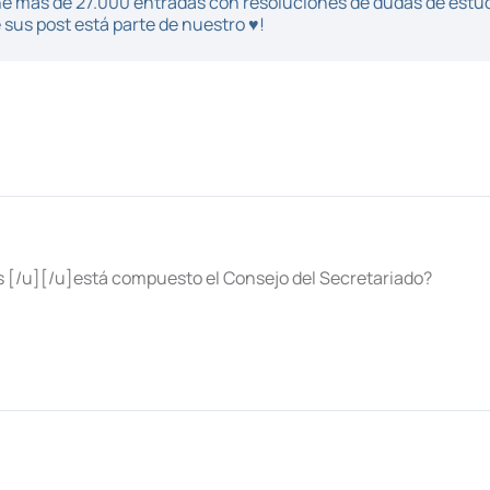
iene más de 27.000 entradas con resoluciones de dudas de estu
sus post está parte de nuestro ♥!
s [/u][/u]está compuesto el Consejo del Secretariado?