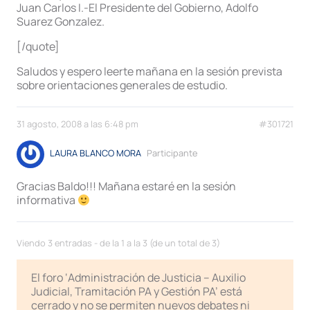
Juan Carlos I.-El Presidente del Gobierno, Adolfo
Suarez Gonzalez.
[/quote]
Saludos y espero leerte mañana en la sesión prevista
sobre orientaciones generales de estudio.
31 agosto, 2008 a las 6:48 pm
#301721
LAURA BLANCO MORA
Participante
Gracias Baldo!!! Mañana estaré en la sesión
informativa
Viendo 3 entradas - de la 1 a la 3 (de un total de 3)
El foro ‘Administración de Justicia – Auxilio
Judicial, Tramitación PA y Gestión PA’ está
cerrado y no se permiten nuevos debates ni