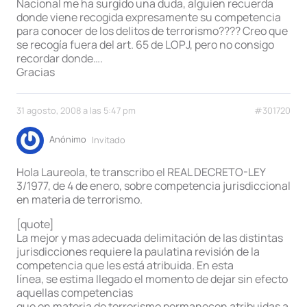
Nacional me ha surgido una duda, alguien recuerda
donde viene recogida expresamente su competencia
para conocer de los delitos de terrorismo???? Creo que
se recogía fuera del art. 65 de LOPJ, pero no consigo
recordar donde….
Gracias
31 agosto, 2008 a las 5:47 pm
#301720
Anónimo
Invitado
Hola Laureola, te transcribo el REAL DECRETO-LEY
3/1977, de 4 de enero, sobre competencia jurisdiccional
en materia de terrorismo.
[quote]
La mejor y mas adecuada delimitación de las distintas
jurisdicciones requiere la paulatina revisión de la
competencia que les está atribuida. En esta
línea, se estima llegado el momento de dejar sin efecto
aquellas competencias
que en materia de terrorismo permanecen atribuidas a