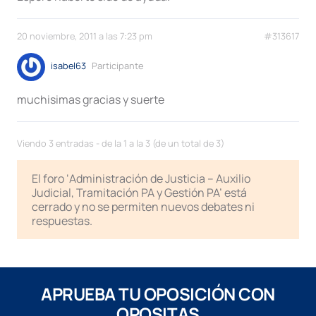
20 noviembre, 2011 a las 7:23 pm
#313617
isabel63
Participante
muchisimas gracias y suerte
Viendo 3 entradas - de la 1 a la 3 (de un total de 3)
El foro ‘Administración de Justicia – Auxilio
Judicial, Tramitación PA y Gestión PA’ está
cerrado y no se permiten nuevos debates ni
respuestas.
APRUEBA TU OPOSICIÓN CON
OPOSITAS