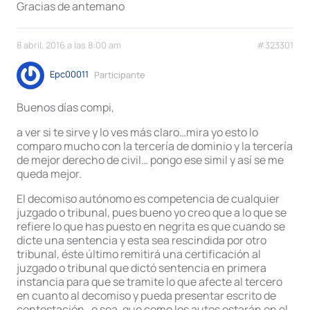
Gracias de antemano
8 abril, 2016 a las 8:00 am
#323301
Epc00011
Participante
Buenos días compi,
a ver si te sirve y lo ves más claro…mira yo esto lo
comparo mucho con la tercería de dominio y la tercería
de mejor derecho de civil… pongo ese simil y así se me
queda mejor.
El decomiso autónomo es competencia de cualquier
juzgado o tribunal, pues bueno yo creo que a lo que se
refiere lo que has puesto en negrita es que cuando se
dicte una sentencia y esta sea rescindida por otro
tribunal, éste último remitirá una certificación al
juzgado o tribunal que dictó sentencia en primera
instancia para que se tramite lo que afecte al tercero
en cuanto al decomiso y pueda presentar escrito de
contestación…o sea, que como los autos estarán en el