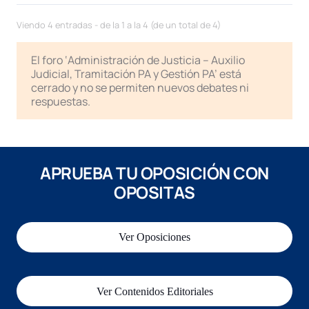
Viendo 4 entradas - de la 1 a la 4 (de un total de 4)
El foro ‘Administración de Justicia – Auxilio
Judicial, Tramitación PA y Gestión PA’ está
cerrado y no se permiten nuevos debates ni
respuestas.
APRUEBA TU OPOSICIÓN CON
OPOSITAS
Ver Oposiciones
Ver Contenidos Editoriales