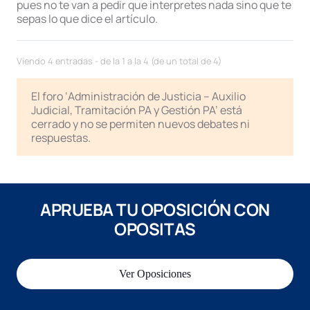
pues no te van a pedir que interpretes nada sino que te
sepas lo que dice el artículo.
Viendo 4 entradas - de la 1 a la 4 (de un total de 4)
El foro ‘Administración de Justicia – Auxilio
Judicial, Tramitación PA y Gestión PA’ está
cerrado y no se permiten nuevos debates ni
respuestas.
APRUEBA TU OPOSICIÓN CON
OPOSITAS
Ver Oposiciones