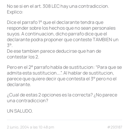
No se si en el art. 308 LEC hay una contradiccion.
Explico:
Dice el parrafo 1° que el declarante tendra que
responder sobre los hechos que no sean personales
suyos. A continuacion, dicho parrafo dice que el
declarante podra proponer que conteste TAMBIEN un
3°.
De ese tambien parece deducirse que han de
contestar los 2.
Pero en el 2° parrafo habla de sustitucion: “Para que se
admita esta sustitucion….”. Al hablar de sustitucion,
parece que quiere decir que contesta el 3° pero no el
declarante.
¿Cual de estas 2 opciones es la correcta? ¿No parece
una contradiccion?
UN SALUDO.
2 junio, 2004 a las 10:48 pm
#293187