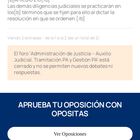
Las demás diligencias judiciales se practicarán en
los[b] términos que se fijen para ello al dictar la
resolución en que se ordenen.[/b]
Viendo 2 entradas - de la 1 a la 2 (de un total de 2)
El foro ‘Administración de Justicia – Auxilio
Judicial, Tramitación PA y Gestión PA’ está
cerrado y no se permiten nuevos debates ni
respuestas.
APRUEBA TU OPOSICIÓN CON
OPOSITAS
Ver Oposiciones