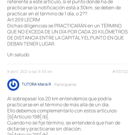
referente a este artículo, si el punto donde ha de
practicarse la notificación está a 30km, se deben de
practicar en el término de 1 día, o 2??
Art 209 LECRM
Dichas diligencias se PRACTICARÁN en un TÉRMINO
QUE NO EXCEDA DE UN DÍA POR CADA 20 KILÓMETROS
DE DISTANCIA ENTRE LA CAPITAL Y EL PUNTO EN QUE
DEBAN TENER LUGAR.
Un saludo
8 abril, 2021 a las 9:39 am
#333122
TUTORA Maria R.
Participante
Al sobrepasar los 20 km entendemos que podría
practicarse en el término de más allá de un día.
Ello debemos complementarlo con estos artículos:
[b]Artículo 198[/b].
Cuando no se fije término, se entenderá que han de
dictarse y practicarse sin dilación.
[b]Artículo 210[/b]