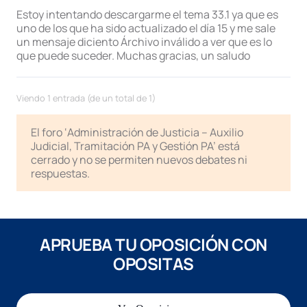
Estoy intentando descargarme el tema 33.1 ya que es
uno de los que ha sido actualizado el día 15 y me sale
un mensaje diciento Árchivo inválido a ver que es lo
que puede suceder. Muchas gracias, un saludo
Viendo 1 entrada (de un total de 1)
El foro ‘Administración de Justicia – Auxilio
Judicial, Tramitación PA y Gestión PA’ está
cerrado y no se permiten nuevos debates ni
respuestas.
APRUEBA TU OPOSICIÓN CON
OPOSITAS