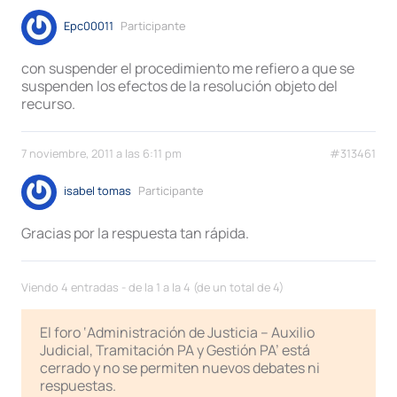
Epc00011
Participante
con suspender el procedimiento me refiero a que se
suspenden los efectos de la resolución objeto del
recurso.
7 noviembre, 2011 a las 6:11 pm
#313461
isabel tomas
Participante
Gracias por la respuesta tan rápida.
Viendo 4 entradas - de la 1 a la 4 (de un total de 4)
El foro ‘Administración de Justicia – Auxilio
Judicial, Tramitación PA y Gestión PA’ está
cerrado y no se permiten nuevos debates ni
respuestas.