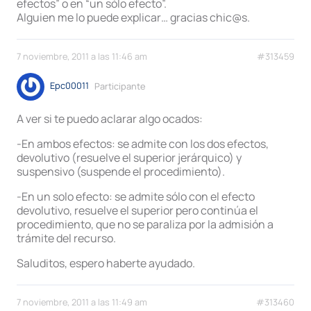
efectos” o en “un sólo efecto”.
Alguien me lo puede explicar… gracias chic@s.
7 noviembre, 2011 a las 11:46 am
#313459
Epc00011
Participante
A ver si te puedo aclarar algo ocados:
-En ambos efectos: se admite con los dos efectos,
devolutivo (resuelve el superior jerárquico) y
suspensivo (suspende el procedimiento).
-En un solo efecto: se admite sólo con el efecto
devolutivo, resuelve el superior pero continúa el
procedimiento, que no se paraliza por la admisión a
trámite del recurso.
Saluditos, espero haberte ayudado.
7 noviembre, 2011 a las 11:49 am
#313460