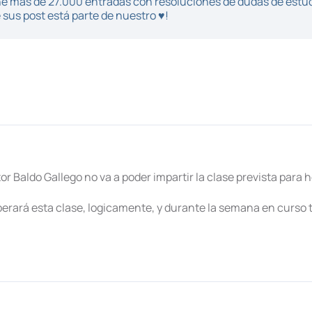
iene más de 27.000 entradas con resoluciones de dudas de estu
sus post está parte de nuestro ♥!
r Baldo Gallego no va a poder impartir la clase prevista para ho
erará esta clase, logicamente, y durante la semana en curso