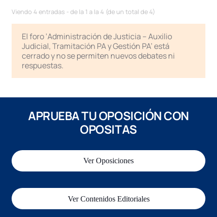
Viendo 4 entradas - de la 1 a la 4 (de un total de 4)
El foro ‘Administración de Justicia – Auxilio
Judicial, Tramitación PA y Gestión PA’ está
cerrado y no se permiten nuevos debates ni
respuestas.
APRUEBA TU OPOSICIÓN CON
OPOSITAS
Ver Oposiciones
Ver Contenidos Editoriales