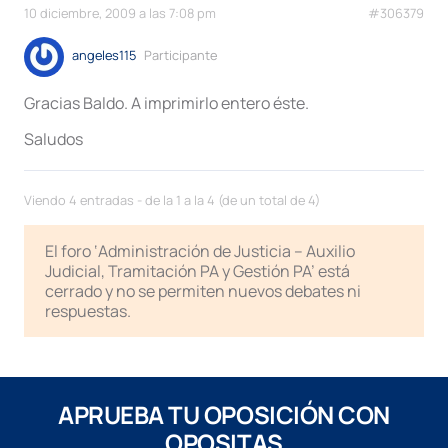
10 diciembre, 2009 a las 7:08 pm
#306379
angeles115
Participante
Gracias Baldo. A imprimirlo entero éste.
Saludos
Viendo 4 entradas - de la 1 a la 4 (de un total de 4)
El foro ‘Administración de Justicia – Auxilio
Judicial, Tramitación PA y Gestión PA’ está
cerrado y no se permiten nuevos debates ni
respuestas.
APRUEBA TU OPOSICIÓN CON
OPOSITAS