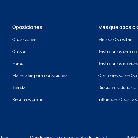
Oposiciones
Más que oposici
Oposiciones
Método Opositas
Cursos
Testimonios de alu
Foros
Testimonios en víde
Materiales para oposiciones
Opiniones sobre Opo
Tienda
Diccionario Jurídico
Recursos gratis
Influencer Opositas
 legal
Condiciones de uso y venta del portal
Polít