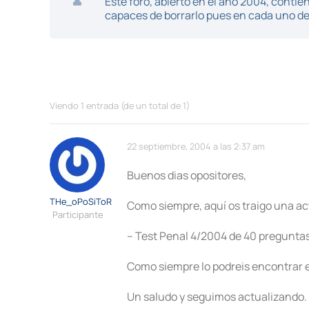
Este foro, abierto en el año 2004, cont
capaces de borrarlo pues en cada uno de 
Viendo 1 entrada (de un total de 1)
22 septiembre, 2004 a las 2:37 am
Buenos dias opositores,
THe_oPoSiToR
Como siempre, aquí os traigo una act
Participante
– Test Penal 4/2004 de 40 preguntas
Como siempre lo podreis encontrar e
Un saludo y seguimos actualizando.