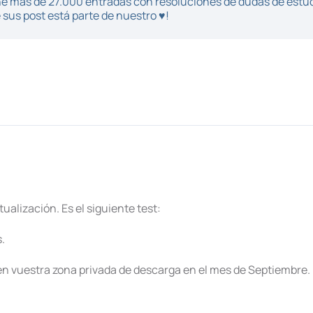
iene más de 27.000 entradas con resoluciones de dudas de estu
sus post está parte de nuestro ♥!
ualización. Es el siguiente test:
.
n vuestra zona privada de descarga en el mes de Septiembre.