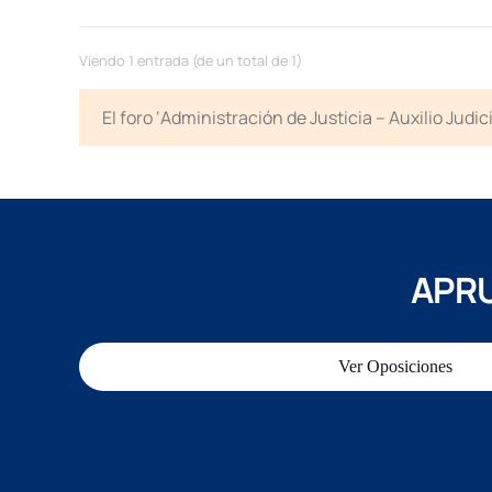
Viendo 1 entrada (de un total de 1)
El foro ‘Administración de Justicia – Auxilio Jud
APRU
Ver Oposiciones