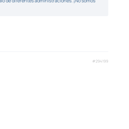
dio de diferentes administraciones. ¡No somos
#294199