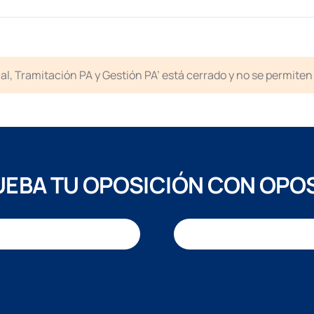
icial, Tramitación PA y Gestión PA’ está cerrado y no se permit
EBA TU OPOSICIÓN CON OPO