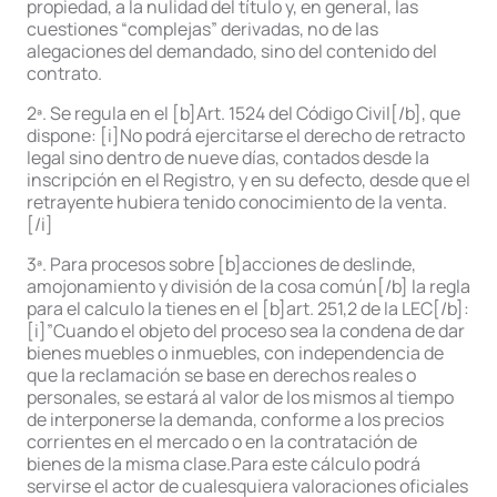
propiedad, a la nulidad del título y, en general, las
cuestiones “complejas” derivadas, no de las
alegaciones del demandado, sino del contenido del
contrato.
2ª. Se regula en el [b]Art. 1524 del Código Civil[/b], que
dispone: [i]No podrá ejercitarse el derecho de retracto
legal sino dentro de nueve días, contados desde la
inscripción en el Registro, y en su defecto, desde que el
retrayente hubiera tenido conocimiento de la venta.
[/i]
3ª. Para procesos sobre [b]acciones de deslinde,
amojonamiento y división de la cosa común[/b] la regla
para el calculo la tienes en el [b]art. 251,2 de la LEC[/b]:
[i]”Cuando el objeto del proceso sea la condena de dar
bienes muebles o inmuebles, con independencia de
que la reclamación se base en derechos reales o
personales, se estará al valor de los mismos al tiempo
de interponerse la demanda, conforme a los precios
corrientes en el mercado o en la contratación de
bienes de la misma clase.Para este cálculo podrá
servirse el actor de cualesquiera valoraciones oficiales