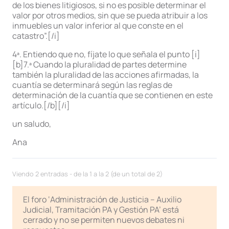
de los bienes litigiosos, si no es posible determinar el
valor por otros medios, sin que se pueda atribuir a los
inmuebles un valor inferior al que conste en el
catastro”.[/i]
4ª. Entiendo que no, fíjate lo que señala el punto [i]
[b]7.ª Cuando la pluralidad de partes determine
también la pluralidad de las acciones afirmadas, la
cuantía se determinará según las reglas de
determinación de la cuantía que se contienen en este
artículo.[/b][/i]
un saludo,
Ana
Viendo 2 entradas - de la 1 a la 2 (de un total de 2)
El foro ‘Administración de Justicia – Auxilio
Judicial, Tramitación PA y Gestión PA’ está
cerrado y no se permiten nuevos debates ni