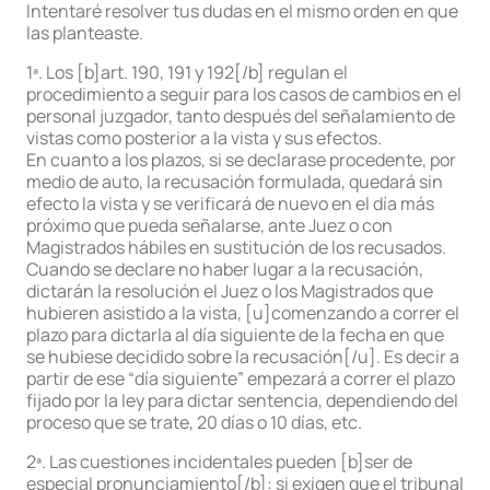
Intentaré resolver tus dudas en el mismo orden en que
las planteaste.
1ª. Los [b]art. 190, 191 y 192[/b] regulan el
procedimiento a seguir para los casos de cambios en el
personal juzgador, tanto después del señalamiento de
vistas como posterior a la vista y sus efectos.
En cuanto a los plazos, si se declarase procedente, por
medio de auto, la recusación formulada, quedará sin
efecto la vista y se verificará de nuevo en el día más
próximo que pueda señalarse, ante Juez o con
Magistrados hábiles en sustitución de los recusados.
Cuando se declare no haber lugar a la recusación,
dictarán la resolución el Juez o los Magistrados que
hubieren asistido a la vista, [u]comenzando a correr el
plazo para dictarla al día siguiente de la fecha en que
se hubiese decidido sobre la recusación[/u]. Es decir a
partir de ese “día siguiente” empezará a correr el plazo
fijado por la ley para dictar sentencia, dependiendo del
proceso que se trate, 20 días o 10 días, etc.
2ª. Las cuestiones incidentales pueden [b]ser de
especial pronunciamiento[/b]: si exigen que el tribunal