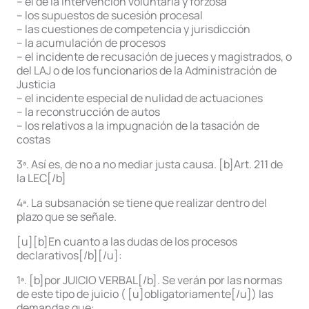
– el de la intervención voluntaria y forzosa
– los supuestos de sucesión procesal
– las cuestiones de competencia y jurisdicción
– la acumulación de procesos
– el incidente de recusación de jueces y magistrados, o
del LAJ o de los funcionarios de la Administración de
Justicia
– el incidente especial de nulidad de actuaciones
– la reconstrucción de autos
– los relativos a la impugnación de la tasación de
costas
3ª. Así es, de no a no mediar justa causa. [b]Art. 211 de
la LEC[/b]
4ª. La subsanación se tiene que realizar dentro del
plazo que se señale.
[u][b]En cuanto a las dudas de los procesos
declarativos[/b][/u]:
1ª. [b]por JUICIO VERBAL[/b]. Se verán por las normas
de este tipo de juicio ( [u]obligatoriamente[/u]) las
demandas que: