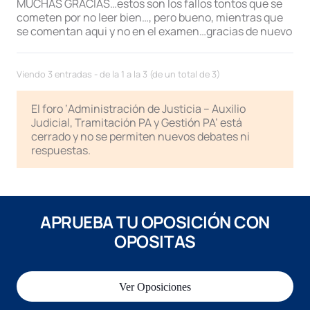
MUCHAS GRACIAS…estos son los fallos tontos que se
cometen por no leer bien…, pero bueno, mientras que
se comentan aqui y no en el examen…gracias de nuevo
Viendo 3 entradas - de la 1 a la 3 (de un total de 3)
El foro ‘Administración de Justicia – Auxilio
Judicial, Tramitación PA y Gestión PA’ está
cerrado y no se permiten nuevos debates ni
respuestas.
APRUEBA TU OPOSICIÓN CON
OPOSITAS
Ver Oposiciones