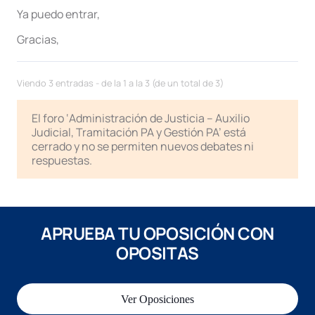
Ya puedo entrar,
Gracias,
Viendo 3 entradas - de la 1 a la 3 (de un total de 3)
El foro ‘Administración de Justicia – Auxilio
Judicial, Tramitación PA y Gestión PA’ está
cerrado y no se permiten nuevos debates ni
respuestas.
APRUEBA TU OPOSICIÓN CON
OPOSITAS
Ver Oposiciones