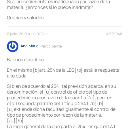
Si el procedimiento es inadecuado por razón de la
materia, ¿entonces si lo puede inadmitir?
Gracias y saludos,
6 julio, 2019 a las 9:12 am
#329948
Ana-Maria
Participante
Buenos días, Alba.
En el mismo [b]art. 254 de la LEC[/b] está la respuesta
a tu duda.
Si bien de acuerdo al 254 , tal previsión abarca, en su
denominación, el [u]control de oficio del tipo de
procedimiento por razón de la cuantía[/u], pero en
e[b]l segundo párrafo del artículo 254.1[/b] [b]
[u]extiende dicha facultad igualmente al control del
tipo de procedimiento por razón de la materia.
[/u][/b]
La regla general de la que parte el 254.1 es que el LAJ