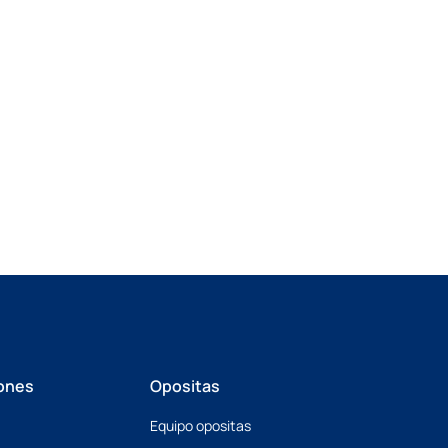
ones
Opositas
Equipo opositas